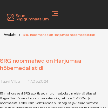
Skip
to
content
Avaleht
SRG noormehed on Harjumaa hõbemedalistid!
SRG noormehed on Harjumaa
hõbemedalistid!
Taavi Vilba
17.05.2024
15. mail osalesid SRG sportlased murdmaajooksu meistrivõistlustel
Kolgakülas. Kavas oli murdmaateatejooks, neidudel 5x500m ja
noormeestel 5x1000m. Võistlusrada oli üsnagi väljakutsuv, mitmete