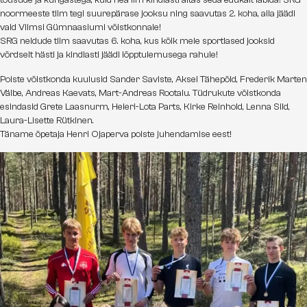
tõusude ja küngastega, kuid hea ilm kindlasti aitas seda edukalt läbida! SRG
noormeeste tiim tegi suurepärase jooksu ning saavutas 2. koha, alla jäädi
vaid Viimsi Gümnaasiumi võistkonnale!
SRG neidude tiim saavutas 6. koha, kus kõik meie sportlased jooksid
võrdselt hästi ja kindlasti jäädi lõpptulemusega rahule!
Poiste võistkonda kuulusid Sander Saviste, Aksel Tähepõld, Frederik Marten
Välbe, Andreas Kaevats, Mart-Andreas Rootalu. Tüdrukute võistkonda
esindasid Grete Laasnurm, Heleri-Lota Parts, Kirke Reinhold, Lenna Sild,
Laura-Lisette Rütkinen.
Täname õpetaja Henri Ojaperva poiste juhendamise eest!