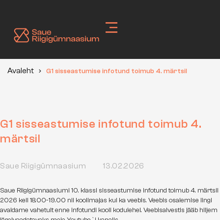
Skip
to
content
Avaleht
G1 sisseastumise infotund toimub 4. märtsil
G1 sisseastumise infotund toimub 4.
märtsil
Saue Riigigümnaasium
13.02.2026
Saue Riigigümnaasiumi 10. klassi sisseastumise infotund toimub 4. märtsil
2026 kell 18.00-19.00 nii koolimajas kui ka veebis. Veebis osalemise lingi
avaldame vahetult enne infotundi kooli kodulehel. Veebisalvestis jääb hiljem