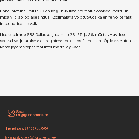
järelvaadatavaks meie Youtube`i kanalis.
Enne infotundi kell 17.30 on kõigil huvilistel võimalus osaleda koolituuril,
mida viib läbi õpilasesindus. Koolimajaga võib tutvuda ka enne või pärast
infotundi iseseisvalt.
Lisaks toimub SRG õpilasvarjutamine 23., 25. ja 26. märtsil. Huvilised
saavad varjutamisele eelregistreerida alates 2. märtsist. Õpilasvarjutamise
kohta jagame täpsemat infot märtsi alguses.
Telefon:
670 0099
E-mail:
kool@srg.edu.ee